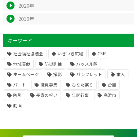
2020年
2019年
キーワード
社会福祉協議会
いきいき広場
CSR
地域貢献
防災訓練
ハッスル隊
ホームページ
撮影
パンフレット
求人
パート
職員募集
ひなた祭り
台風
防災
長寿の祝い
年間行事
高浜市
動画