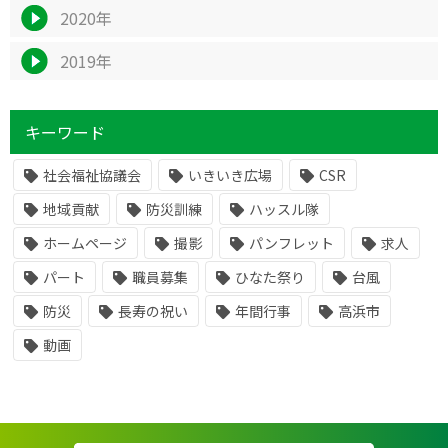
2020年
2019年
キーワード
社会福祉協議会
いきいき広場
CSR
地域貢献
防災訓練
ハッスル隊
ホームページ
撮影
パンフレット
求人
パート
職員募集
ひなた祭り
台風
防災
長寿の祝い
年間行事
高浜市
動画