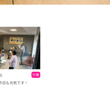
行事
月)
今日も元気です！