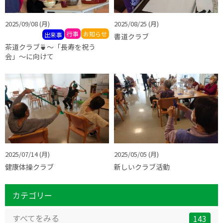
2025/09/08
(月)
クラブ活動
2025/08/25
(月)
クラブ活動
行事
お知らせ
出来事
書道クラブ
茶道クラブ🍵～「長寿を祝う
会」～に向けて
2025/07/14
(月)
クラブ活動
2025/05/05
(月)
クラブ活動
健康体操クラブ
新しいクラブ活動
カテゴリー
すべてをみる
143