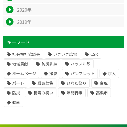
2020年
2019年
キーワード
社会福祉協議会
いきいき広場
CSR
地域貢献
防災訓練
ハッスル隊
ホームページ
撮影
パンフレット
求人
パート
職員募集
ひなた祭り
台風
防災
長寿の祝い
年間行事
高浜市
動画